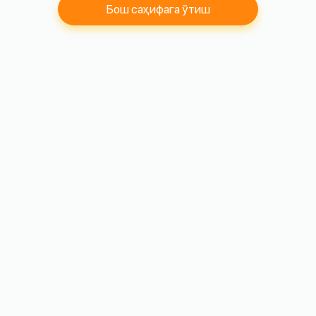
Бош саҳифага ўтиш