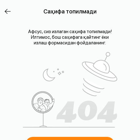
Саҳифа топилмади
Афсус, сиз излаган саҳифа топилмади!
Илтимос, бош саҳифага қайтинг ёки
излаш формасидан фойдаланинг.