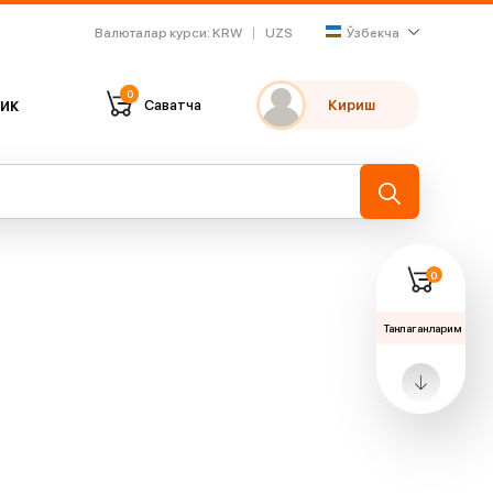
Валюталар курси
:
KRW
UZS
Ўзбекча
0
ик
Саватча
Кириш
Танлаганларим
Охирги кўрганларим
→
0
Танлаганларим