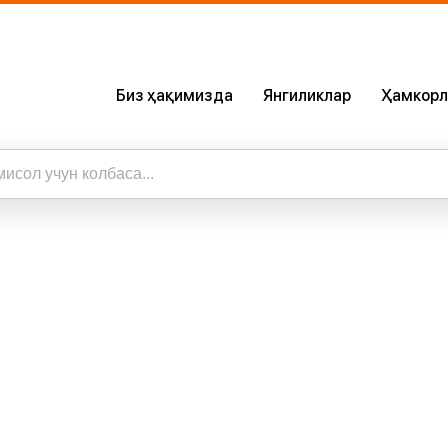
Биз ҳақимизда
Янгиликлар
Ҳамкорл
Биз Ҳақимизда
Сертификатлар
Бизнинг Илова
ижалар
а барча натижаларни кўриш
Карьера