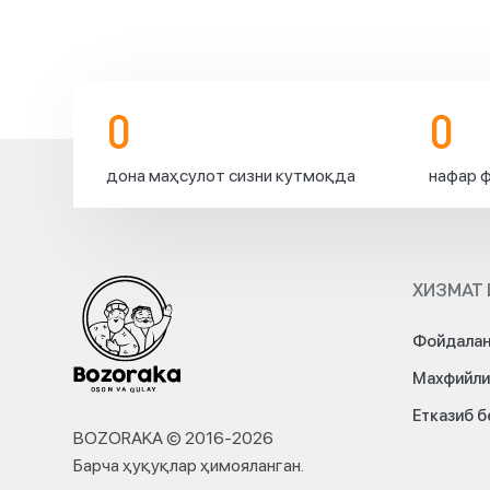
0
0
дона маҳсулот сизни кутмоқда
нафар ф
ХИЗМАТ 
Фойдалан
Махфийли
Етказиб 
BOZORAKA © 2016-
2026
Барча ҳуқуқлар ҳимояланган
.