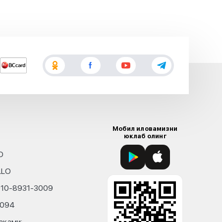
Мобил иловамизни
юклаб олинг
D
LLO
010-8931-3009
4094
ақами: