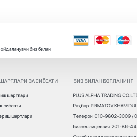
ойдаланувчи биз билан
ШАРТЛАРИ ВА СИЁСАТИ
БИЗ БИЛАН БОҒЛАНИНГ
PLUS ALPHA TRADING CO. LT
иш шартлари
Раҳбар: PIRMATOV KHAMIDU
к сиёсати
Телефон: 010-9802-3009 / 
бериш шартлари
Бизнес лицензия: 201-86-4
Онлайн савдо регистрация р