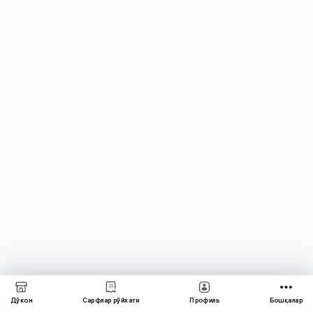
Дўкон
Сарфлар рўйхати
Профиль
Бошқалар