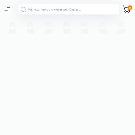
0
Барча натижалар
“” бўйича барча натижаларни
→
кўриш