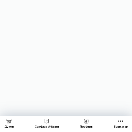
Дўкон
Сарфлар рўйхати
Профиль
Бошқалар