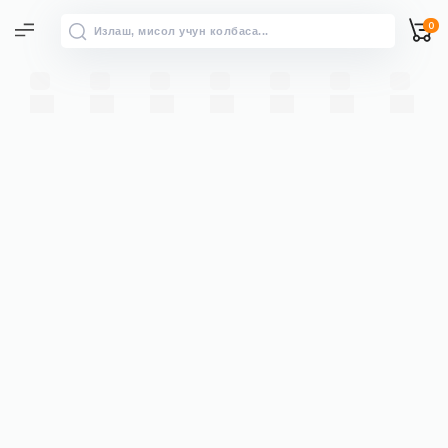
0
Барча натижалар
“” бўйича барча натижаларни
→
кўриш