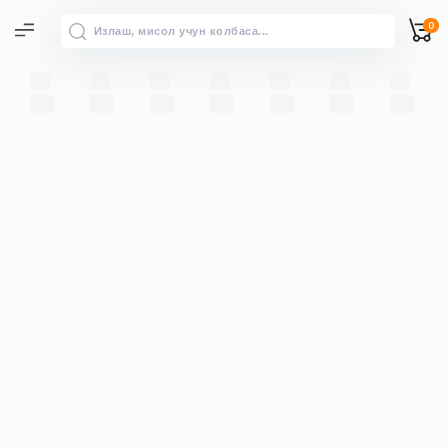
0
Барча натижалар
“” бўйича барча натижаларни
→
кўриш