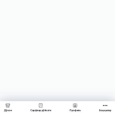
Дўкон
Сарфлар рўйхати
Профиль
Бошқалар