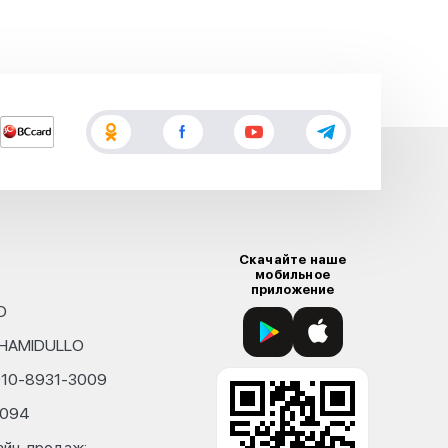
Скачайте наше
мобильное
приложение
D
KHAMIDULLO
010-8931-3009
4094
айн-продаж: