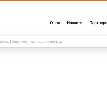
О нас
Новости
Партнерс
О Нас
Сертификаты
Наше Приложение
таты
ть все результаты по запросу “”
Карьера