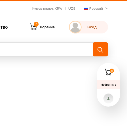
Курсы валют
:
KRW
UZS
Русский
0
тво
Корзина
Вход
Мои избранные
Недавно просмотренные
→
0
Избранные