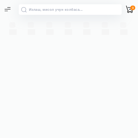
0
Барча натижалар
“” бўйича барча натижаларни
→
кўриш