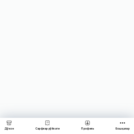
Дўкон
Сарфлар рўйхати
Профиль
Бошқалар