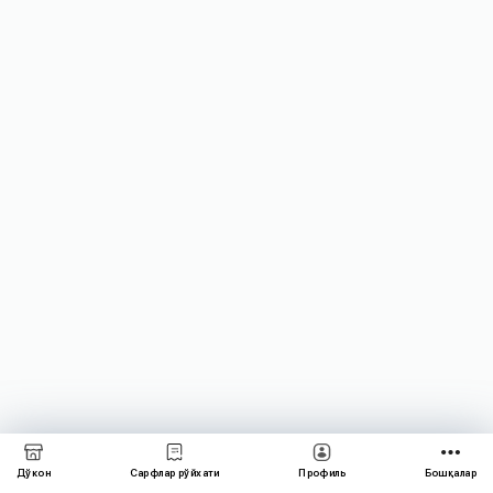
Дўкон
Сарфлар рўйхати
Профиль
Бошқалар