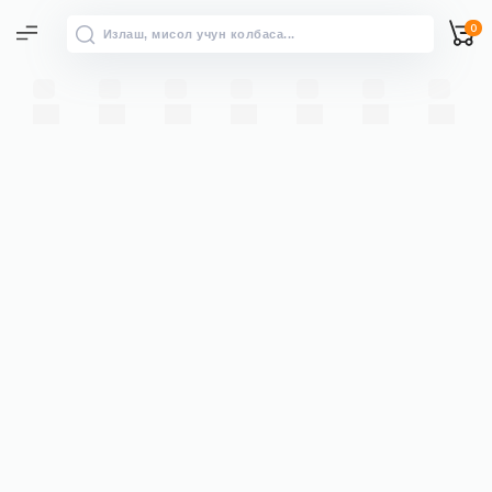
0
Барча натижалар
“” бўйича барча натижаларни
→
кўриш