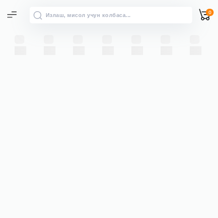
0
Барча натижалар
“” бўйича барча натижаларни
→
кўриш