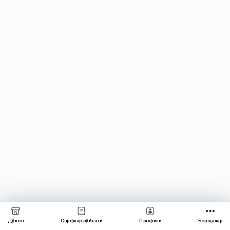
Дўкон
Сарфлар рўйхати
Профиль
Бошқалар