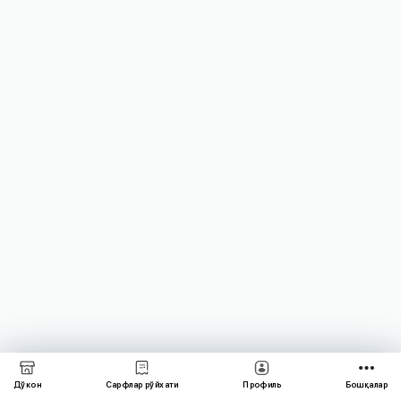
Дўкон
Сарфлар рўйхати
Профиль
Бошқалар