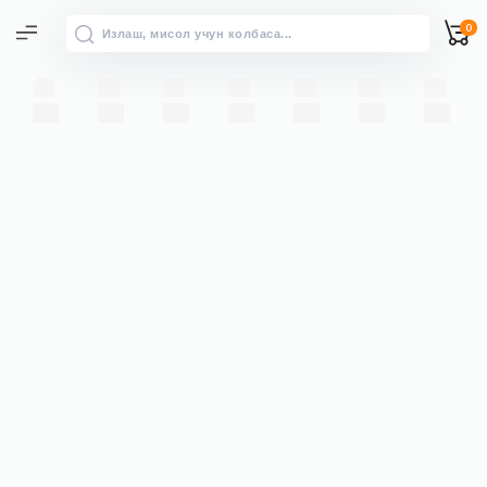
0
Барча натижалар
“” бўйича барча натижаларни
→
кўриш