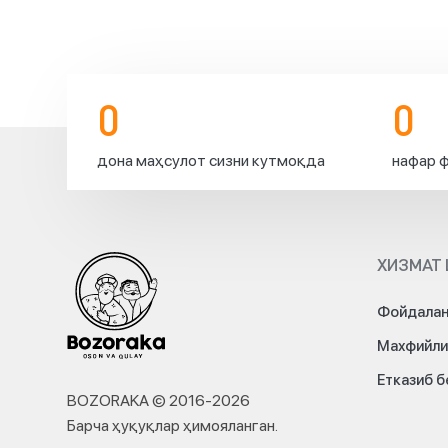
0
0
дона маҳсулот сизни кутмоқда
нафар ф
ХИЗМАТ 
Фойдалан
Махфийли
Етказиб 
BOZORAKA © 2016-
2026
Барча ҳуқуқлар ҳимояланган
.