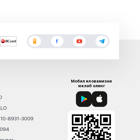
Мобил иловамизни
юклаб олинг
D
LLO
010-8931-3009
4094
ақами: