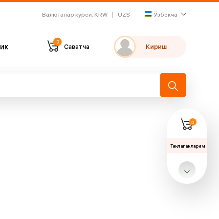
Валюталар курси
:
KRW
UZS
Ўзбекча
0
ик
Саватча
Кириш
Танлаганларим
Охирги кўрганларим
→
0
Танлаганларим