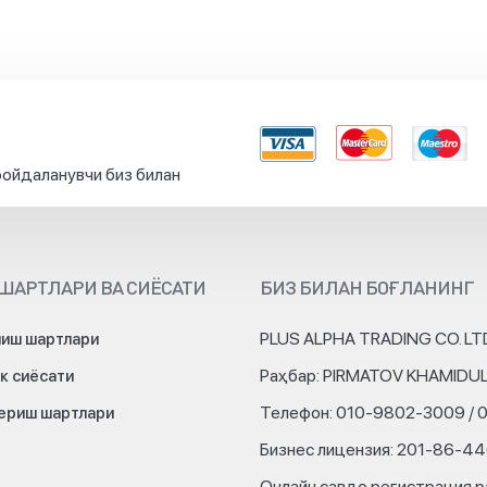
ойдаланувчи биз билан
ШАРТЛАРИ ВА СИЁСАТИ
БИЗ БИЛАН БОҒЛАНИНГ
PLUS ALPHA TRADING CO. LT
иш шартлари
Раҳбар: PIRMATOV KHAMIDU
к сиёсати
Телефон: 010-9802-3009 / 
бериш шартлари
Бизнес лицензия: 201-86-4
Онлайн савдо регистрация р