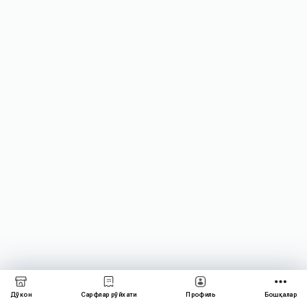
Дўкон
Сарфлар рўйхати
Профиль
Бошқалар