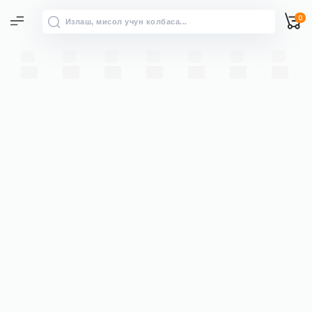
0
Барча натижалар
“” бўйича барча натижаларни
→
кўриш