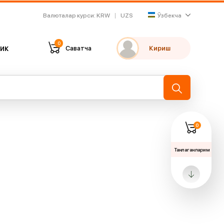
Валюталар курси
:
KRW
UZS
Ўзбекча
0
ик
Саватча
Кириш
Танлаганларим
Охирги кўрганларим
→
0
Танлаганларим