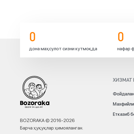
🇰🇷
#BOZORAKA
жамоаси
барчага
Корея
0
0
Республикасининг
озодлик
дона маҳсулот сизни кутмоқда
нафар ф
байрами
муносабати
билан
бериладиган
дам
ХИЗМАТ 
олиш
кунларини
мароқли
Фойдалан
ўтказишингизни
Махфийли
тилайди
😊
Етказиб 
⚡️
BOZORAKA © 2016-
2026
Барча ҳуқуқлар ҳимояланган
.
Шу