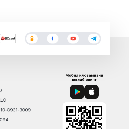
Мобил иловамизни
юклаб олинг
D
LLO
010-8931-3009
4094