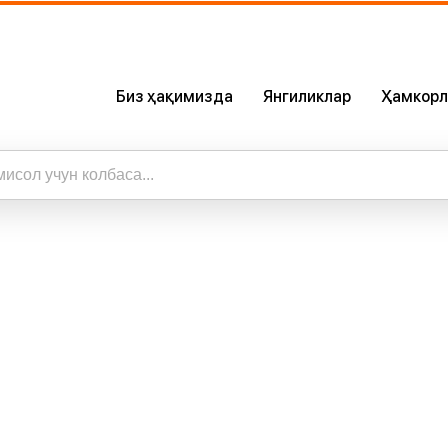
Биз ҳақимизда
Янгиликлар
Ҳамкорл
а
Биз Ҳақимизда
Сертификатлар
Бизнинг Илова
ижалар
а барча натижаларни кўриш
Карьера