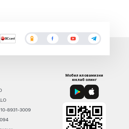
Мобил иловамизни
юклаб олинг
D
LLO
010-8931-3009
4094