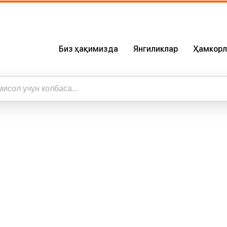
Биз ҳақимизда
Янгиликлар
Ҳамкорл
Биз Ҳақимизда
Сертификатлар
Бизнинг Илова
ижалар
а барча натижаларни кўриш
Карьера