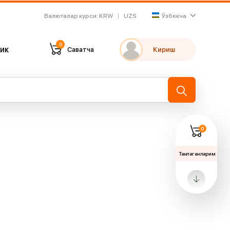
Валюталар курси
:
KRW
UZS
Ўзбекча
0
ик
Саватча
Кириш
Танлаганларим
Охирги кўрганларим
→
0
Танлаганларим