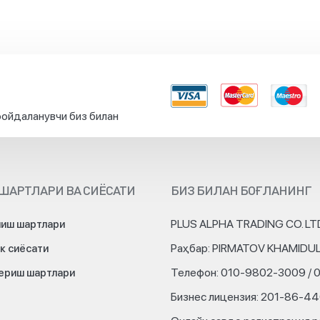
ойдаланувчи биз билан
ШАРТЛАРИ ВА СИЁСАТИ
БИЗ БИЛАН БОҒЛАНИНГ
PLUS ALPHA TRADING CO. LT
иш шартлари
Раҳбар: PIRMATOV KHAMIDU
к сиёсати
Телефон: 010-9802-3009 / 
бериш шартлари
Бизнес лицензия: 201-86-4