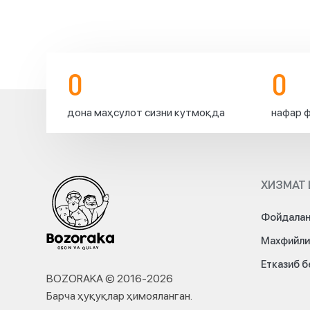
🌙
🕌
Жамоамиз
номидан
сизни
0
0
ушбу
муборак
дона маҳсулот сизни кутмоқда
нафар ф
кун
билан
чин
дилдан
қутлаймиз.
ХИЗМАТ 
Сиз
ва
оила
Фойдалан
аъзоларингизга
Махфийли
соғлик-
саломатлик,
Етказиб 
бахт-
BOZORAKA © 2016-
2026
саодат,
Барча ҳуқуқлар ҳимояланган
.
хонадонингизга