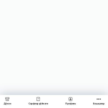
учун
BOZORAKA
орқали
интернет
ва
мобил
алоқа
учун
тўлов
қилишни
унутманг!
Узоқдаги
яқинларингизни
хурсанд
қилинг.
Дўкон
Сарфлар рўйхати
Профиль
Бошқалар