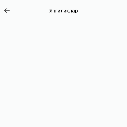
Эслатиб
Янгиликлар
ўтамиз,
олдинда
янги
ой
бошланмоқда!
Яқинларингиз
билан
алоқада
қолиш