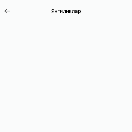
Газ
Янгиликлар
ва
электр
учун
эски
нархда
тўланг
1-