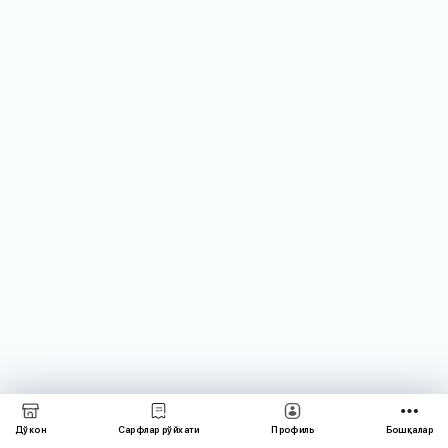
майдан
бошлаб
нархлар
ошади.
Тўловларни
олдиндан
амалга
оширишга
шошилинг!
Агар
ҳозир
тўлов
қилсангиз,
эски
нарх
икки
ой
давомида
амал
қилади.
Дўкон
Сарфлар рўйхати
Профиль
Бошқалар