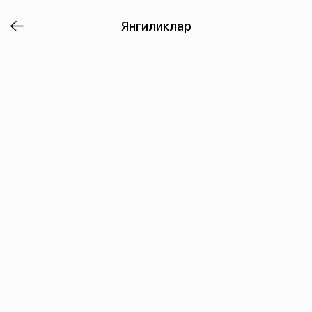
🔥
Янгиликлар
Мухим
хабар!
Kорея
Мусулмонлар
Федерацияси
маълумотларига
кўра,
ҳижрий
1446
йил
Зулҳижа
ойининг
1-
куни