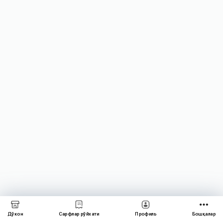
2025
йил
29
май,
пайшанба
куни
бошланиши
мамнуният
билан
маълум
қиламиз.
Қурбон
ҳайити
муносабати
билан
байрам
намози
2025
йил
7
Дўкон
Сарфлар рўйхати
Профиль
Бошқалар