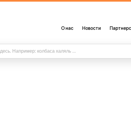
,
О нас
Новости
Партнерс
О Нас
Сертификаты
Наше Приложение
таты
ть все результаты по запросу “”
Карьера