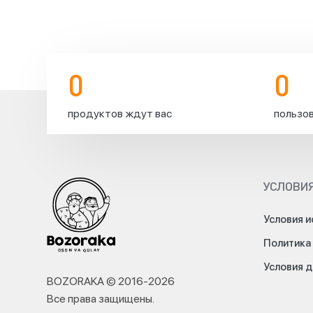
еженедельного
розыгрыша
-
из
ТАДЖИКИСТАНА.
0
0
Ассорти
колбасок
продуктов ждут вас
пользов
доставят
на
дом
к
нашему
УСЛОВИЯ
клиенту.
Не
теряйте
Условия и
надежды!
Политика
Вы
можете
Условия 
стать
BOZORAKA © 2016-
2026
победителем
Все права защищены
.
7-