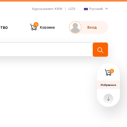
Курсы валют
:
KRW
UZS
Русский
0
тво
Корзина
Вход
Мои избранные
Недавно просмотренные
→
0
Избранные