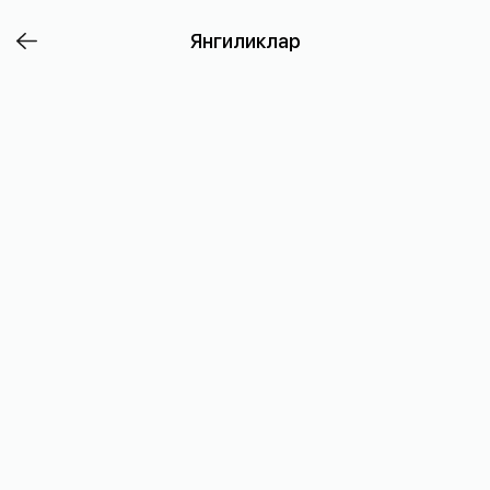
Рамазон
Янгиликлар
2022
тақвими
BOZORAKA
жамоаси
Кореядаги
мусулмон
биродарлар
ва
муслима
опа-
сингилларимиз
учун
аниқ
саналар,