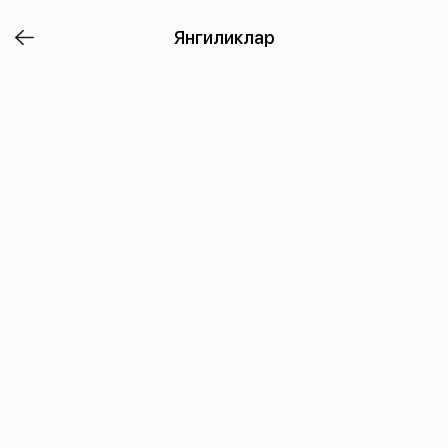
🌙
Янгиликлар
🕌
Рамазон
муборак
🌙
🕌
⚡️
Корея
Мусулмонлар
Федерацияси