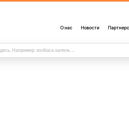
О нас
Новости
Партнерс
О Нас
Сертификаты
Наше Приложение
таты
ть все результаты по запросу “”
Карьера