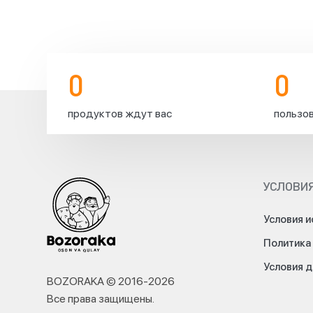
от
всей
души
поздравляет
вас
0
0
с
праздником
Курбан
продуктов ждут вас
пользов
Хайит.
От
всей
души
желаем
вам
УСЛОВИЯ
успехов
в
Условия и
жизни
и
Политика
благополучия
в
Условия 
вашей
BOZORAKA © 2016-
2026
семье.
Все права защищены
.