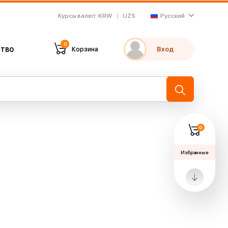
Курсы валют
:
KRW
UZS
Русский
0
тво
Корзина
Вход
Мои избранные
Недавно просмотренные
→
0
Избранные