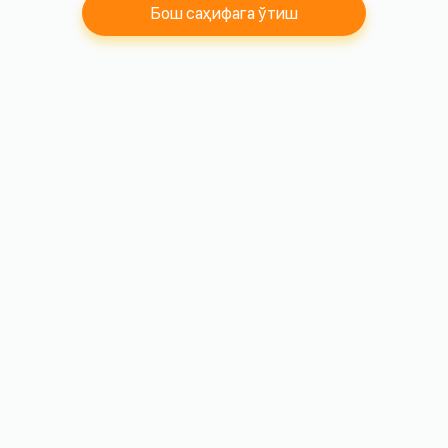
Бош саҳифага ўтиш