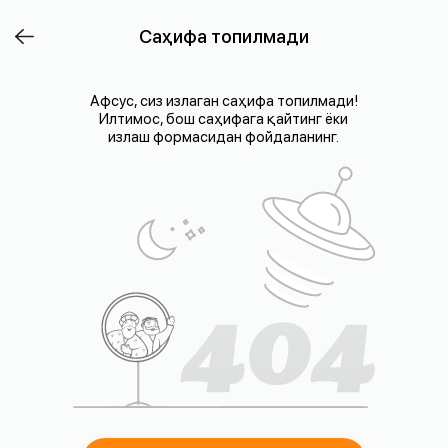
Саҳифа топилмади
Афсус, сиз излаган саҳифа топилмади!
Илтимос, бош саҳифага қайтинг ёки
излаш формасидан фойдаланинг.