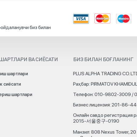
ойдаланувчи биз билан
ШАРТЛАРИ ВА СИЁСАТИ
БИЗ БИЛАН БОҒЛАНИНГ
PLUS ALPHA TRADING CO. LT
иш шартлари
Раҳбар: PIRMATOV KHAMIDU
к сиёсати
Телефон: 010-9802-3009 / 
бериш шартлари
Бизнес лицензия: 201-86-4
Онлайн савдо регистрация р
2015-서울중구-0190
Манзил: 808 Nexus Tower, 20 