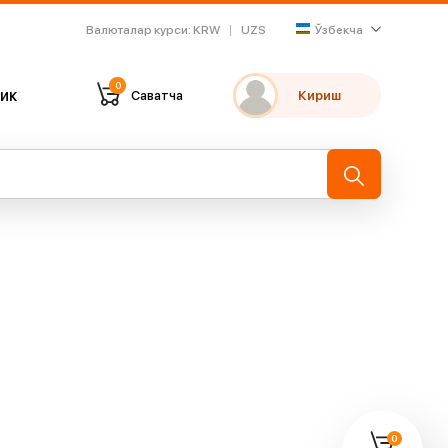
Валюталар курси
:
KRW
UZS
Ўзбекча
0
ик
Саватча
Кириш
Танлаганларим
Охирги кўрганларим
→
0