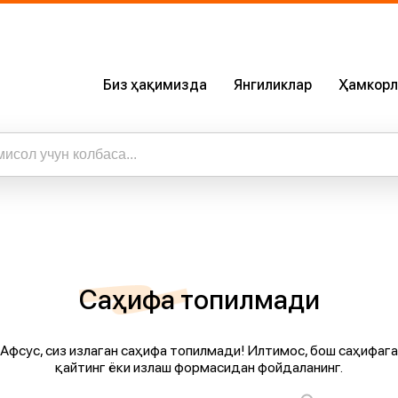
Биз ҳақимизда
Янгиликлар
Ҳамкорл
Биз Ҳақимизда
Сертификатлар
Бизнинг Илова
ижалар
а барча натижаларни кўриш
Карьера
Саҳифа топилмади
Афсус, сиз излаган саҳифа топилмади! Илтимос, бош саҳифага
қайтинг ёки излаш формасидан фойдаланинг.