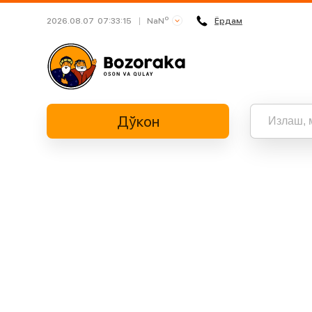
o
NaN
2026.08.07
07:33:15
Ёрдам
Busan
Daegu
Daejeon
Дўкон
Gwangju
Incheon
Jeju
Барча нат
“” бўйич
Sejong
Seoul
Suwon
Ulsan