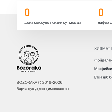
0
0
дона маҳсулот сизни кутмоқда
нафар ф
ХИЗМАТ 
Фойдалан
Махфийли
Етказиб 
BOZORAKA © 2016-
2026
Барча ҳуқуқлар ҳимояланган
.