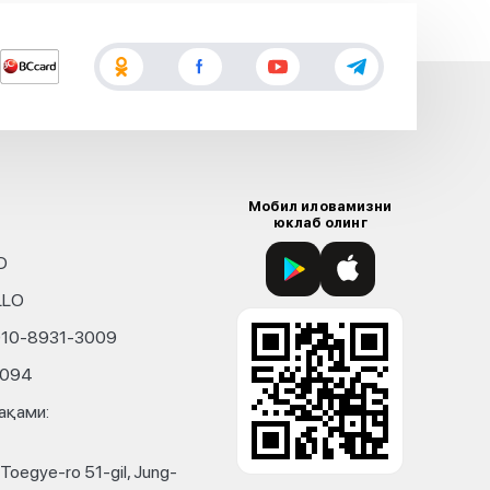
Мобил иловамизни
юклаб олинг
D
LLO
010-8931-3009
4094
ақами:
Toegye-ro 51-gil, Jung-