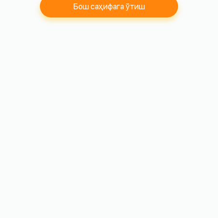
Бош саҳифага ўтиш