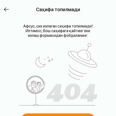
Саҳифа топилмади
Афсус, сиз излаган саҳифа топилмади!
Илтимос, бош саҳифага қайтинг ёки
излаш формасидан фойдаланинг.