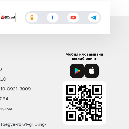
Мобил иловамизни
юклаб олинг
D
LLO
010-8931-3009
4094
ақами:
Toegye-ro 51-gil, Jung-