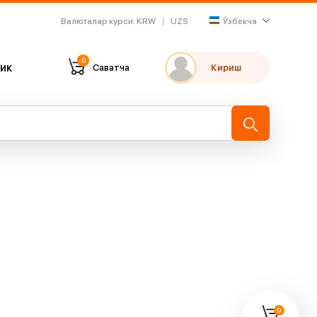
Валюталар курси
:
KRW
UZS
Ўзбекча
0
ик
Саватча
Кириш
Танлаганларим
Охирги кўрганларим
→
0