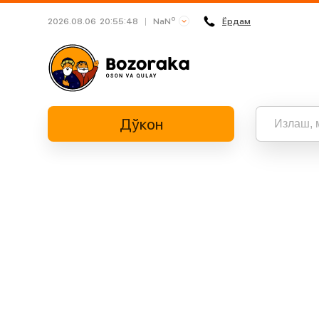
o
NaN
2026.08.06
20:55:48
Ёрдам
Busan
Daegu
Daejeon
Дўкон
Gwangju
Incheon
Jeju
Барча нат
“” бўйич
Sejong
Seoul
Suwon
Ulsan