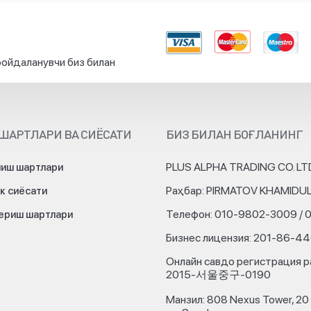
ойдаланувчи биз билан
ШАРТЛАРИ ВА СИЁСАТИ
БИЗ БИЛАН БОҒЛАНИНГ
PLUS ALPHA TRADING CO. LT
иш шартлари
Раҳбар: PIRMATOV KHAMIDU
к сиёсати
Телефон: 010-9802-3009 / 
бериш шартлари
Бизнес лицензия: 201-86-4
Онлайн савдо регистрация р
2015-서울중구-0190
Манзил: 808 Nexus Tower, 20 