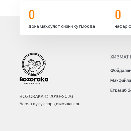
0
0
дона маҳсулот сизни кутмоқда
нафар ф
ХИЗМАТ 
Фойдалан
Махфийли
Етказиб 
BOZORAKA © 2016-
2026
Барча ҳуқуқлар ҳимояланган
.