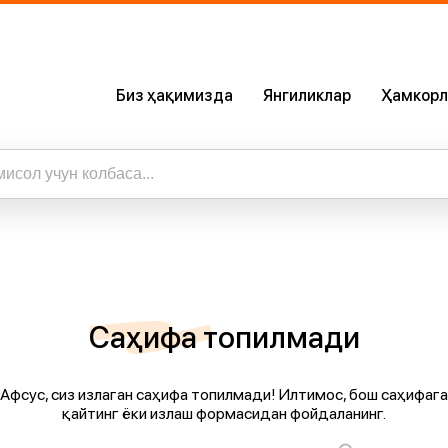
Биз ҳақимизда
Янгиликлар
Ҳамкорл
Биз Ҳақимизда
Сертификатлар
Бизнинг Илова
ижалар
а барча натижаларни кўриш
Карьера
Саҳифа топилмади
Афсус, сиз излаган саҳифа топилмади! Илтимос, бош саҳифага
қайтинг ёки излаш формасидан фойдаланинг.