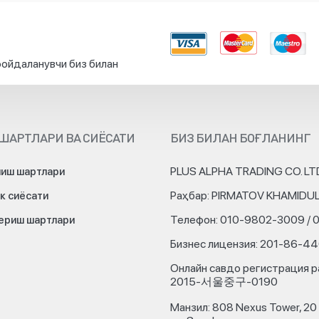
ойдаланувчи биз билан
ШАРТЛАРИ ВА СИЁСАТИ
БИЗ БИЛАН БОҒЛАНИНГ
PLUS ALPHA TRADING CO. LT
иш шартлари
Раҳбар: PIRMATOV KHAMIDU
к сиёсати
Телефон: 010-9802-3009 / 
бериш шартлари
Бизнес лицензия: 201-86-4
Онлайн савдо регистрация р
2015-서울중구-0190
Манзил: 808 Nexus Tower, 20 