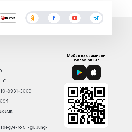
Мобил иловамизни
юклаб олинг
D
LLO
010-8931-3009
4094
ақами:
Toegye-ro 51-gil, Jung-