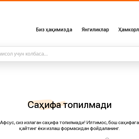
Биз ҳақимизда
Янгиликлар
Ҳамкорл
Биз Ҳақимизда
Сертификатлар
Бизнинг Илова
ижалар
а барча натижаларни кўриш
Карьера
Саҳифа топилмади
Афсус, сиз излаган саҳифа топилмади! Илтимос, бош саҳифага
қайтинг ёки излаш формасидан фойдаланинг.