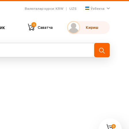
Валюталар курси
:
KRW
UZS
Ўзбекча
0
ик
Саватча
Кириш
Танлаганларим
Охирги кўрганларим
→
0