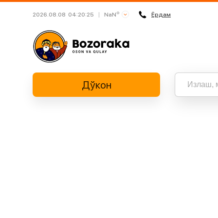
o
NaN
2026.08.08
04:20:25
Ёрдам
Busan
Daegu
Daejeon
Дўкон
Gwangju
Incheon
Jeju
Барча нат
“” бўйич
Sejong
Seoul
Suwon
Ulsan