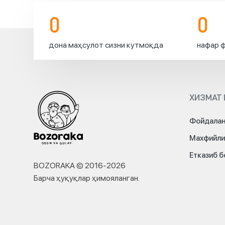
0
0
дона маҳсулот сизни кутмоқда
нафар ф
ХИЗМАТ 
Фойдалан
Махфийли
Етказиб 
BOZORAKA © 2016-
2026
Барча ҳуқуқлар ҳимояланган
.