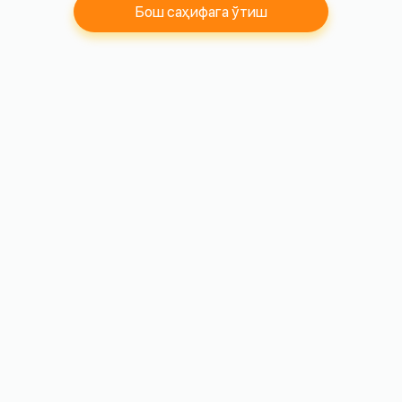
Бош саҳифага ўтиш