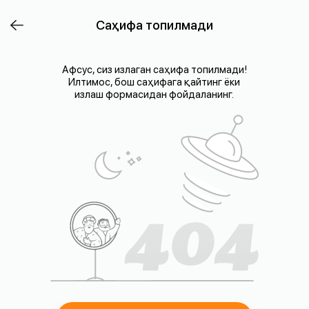
Саҳифа топилмади
Афсус, сиз излаган саҳифа топилмади!
Илтимос, бош саҳифага қайтинг ёки
излаш формасидан фойдаланинг.