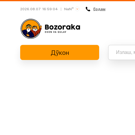
o
NaN
2026.08.07
16:59:04
Ёрдам
Busan
Daegu
Daejeon
Дўкон
Gwangju
Incheon
Jeju
Барча нат
“” бўйич
Sejong
Seoul
Suwon
Ulsan