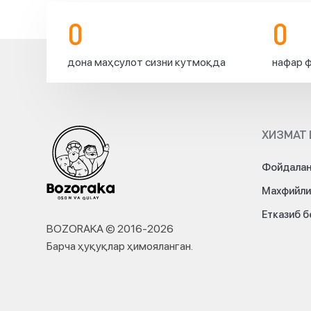
0
0
дона маҳсулот сизни кутмоқда
нафар ф
ХИЗМАТ 
Фойдалан
Махфийли
Етказиб 
BOZORAKA © 2016-
2026
Барча ҳуқуқлар ҳимояланган
.