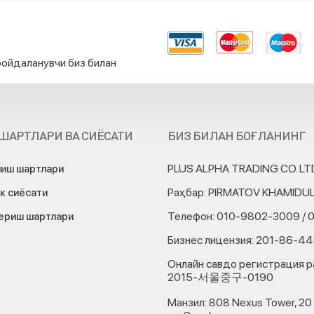
ойдаланувчи биз билан
ШАРТЛАРИ ВА СИЁСАТИ
БИЗ БИЛАН БОҒЛАНИНГ
PLUS ALPHA TRADING CO. LT
иш шартлари
Раҳбар: PIRMATOV KHAMIDU
к сиёсати
Телефон: 010-9802-3009 / 
бериш шартлари
Бизнес лицензия: 201-86-4
Онлайн савдо регистрация р
2015-서울중구-0190
Манзил: 808 Nexus Tower, 20 