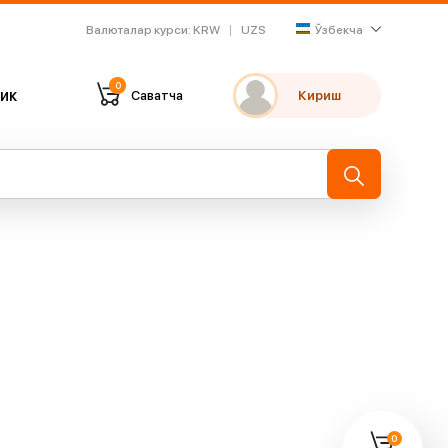
Валюталар курси
:
KRW
UZS
Ўзбекча
0
ик
Саватча
Кириш
Танлаганларим
Охирги кўрганларим
→
0