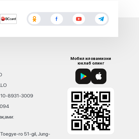
Мобил иловамизни
юклаб олинг
D
LLO
010-8931-3009
4094
ақами:
Toegye-ro 51-gil, Jung-