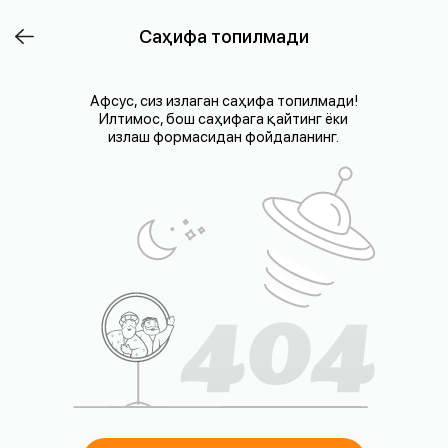
Саҳифа топилмади
Афсус, сиз излаган саҳифа топилмади!
Илтимос, бош саҳифага қайтинг ёки
излаш формасидан фойдаланинг.