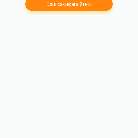
Бош саҳифага ўтиш