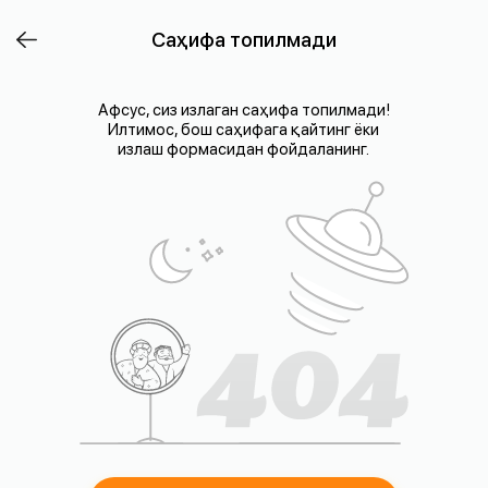
Саҳифа топилмади
Афсус, сиз излаган саҳифа топилмади!
Илтимос, бош саҳифага қайтинг ёки
излаш формасидан фойдаланинг.