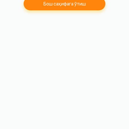
Бош саҳифага ўтиш