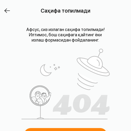
Саҳифа топилмади
Афсус, сиз излаган саҳифа топилмади!
Илтимос, бош саҳифага қайтинг ёки
излаш формасидан фойдаланинг.