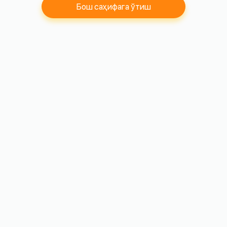
Бош саҳифага ўтиш