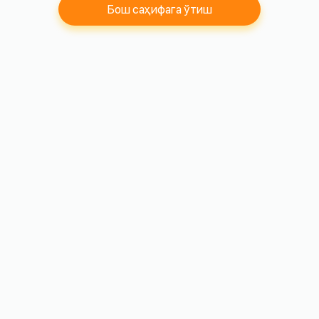
Бош саҳифага ўтиш