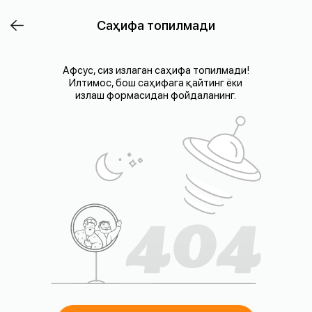
Саҳифа топилмади
Афсус, сиз излаган саҳифа топилмади!
Илтимос, бош саҳифага қайтинг ёки
излаш формасидан фойдаланинг.