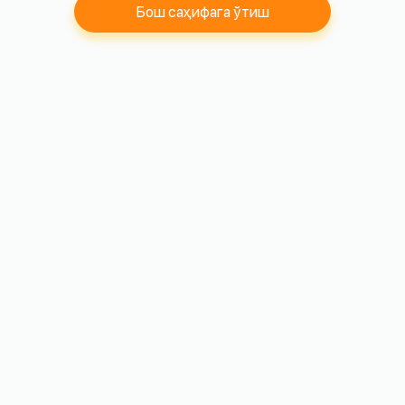
Бош саҳифага ўтиш