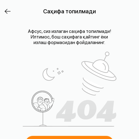
Саҳифа топилмади
Афсус, сиз излаган саҳифа топилмади!
Илтимос, бош саҳифага қайтинг ёки
излаш формасидан фойдаланинг.