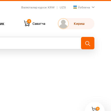
Валюталар курси
:
KRW
UZS
Ўзбекча
0
ик
Саватча
Кириш
Танлаганларим
Охирги кўрганларим
→
0