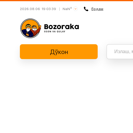
o
NaN
2026.08.06
19:03:39
Ёрдам
Busan
Daegu
Daejeon
Дўкон
Gwangju
Incheon
Jeju
Барча нат
“” бўйич
Sejong
Seoul
Suwon
Ulsan