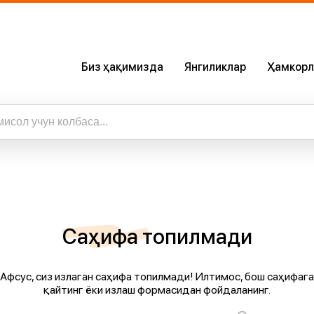
Биз ҳақимизда
Янгиликлар
Ҳамкорл
Биз Ҳақимизда
Сертификатлар
Бизнинг Илова
ижалар
а барча натижаларни кўриш
Карьера
Саҳифа топилмади
Афсус, сиз излаган саҳифа топилмади! Илтимос, бош саҳифага
қайтинг ёки излаш формасидан фойдаланинг.