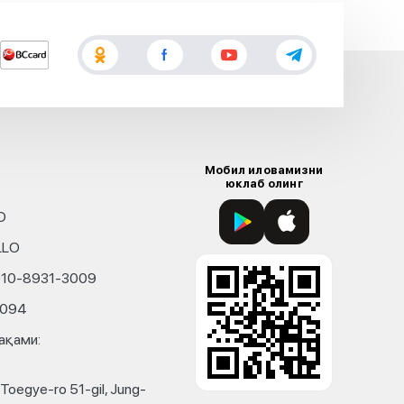
Мобил иловамизни
юклаб олинг
D
LLO
010-8931-3009
4094
ақами:
Toegye-ro 51-gil, Jung-