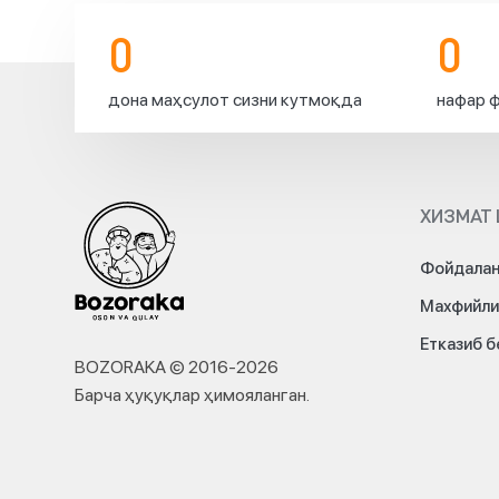
0
0
дона маҳсулот сизни кутмоқда
нафар ф
ХИЗМАТ 
Фойдалан
Махфийли
Етказиб 
BOZORAKA © 2016-
2026
Барча ҳуқуқлар ҳимояланган
.