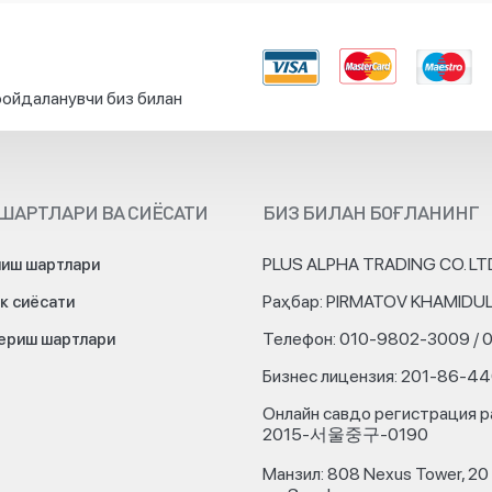
ойдаланувчи биз билан
ШАРТЛАРИ ВА СИЁСАТИ
БИЗ БИЛАН БОҒЛАНИНГ
PLUS ALPHA TRADING CO. LT
иш шартлари
Раҳбар: PIRMATOV KHAMIDU
к сиёсати
Телефон: 010-9802-3009 / 
бериш шартлари
Бизнес лицензия: 201-86-4
Онлайн савдо регистрация р
2015-서울중구-0190
Манзил: 808 Nexus Tower, 20 