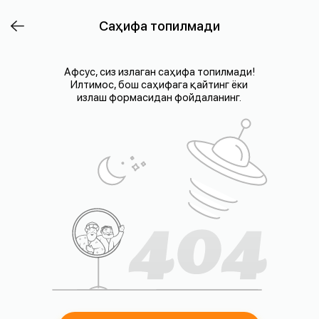
Саҳифа топилмади
Афсус, сиз излаган саҳифа топилмади!
Илтимос, бош саҳифага қайтинг ёки
излаш формасидан фойдаланинг.