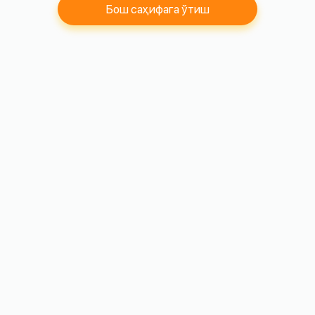
Бош саҳифага ўтиш