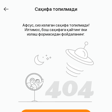
Саҳифа топилмади
Афсус, сиз излаган саҳифа топилмади!
Илтимос, бош саҳифага қайтинг ёки
излаш формасидан фойдаланинг.