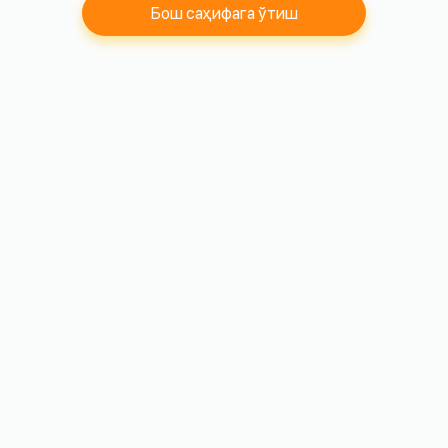
Бош саҳифага ўтиш