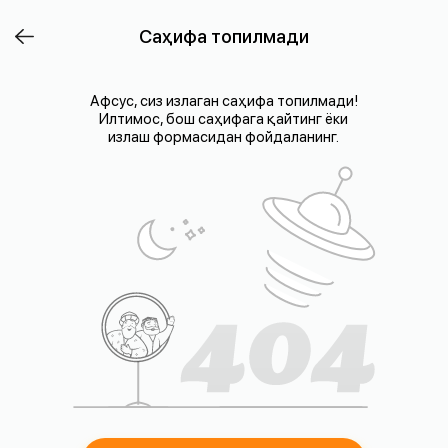
Саҳифа топилмади
Афсус, сиз излаган саҳифа топилмади!
Илтимос, бош саҳифага қайтинг ёки
излаш формасидан фойдаланинг.