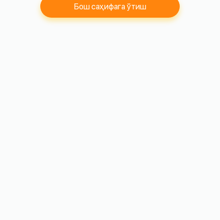
Бош саҳифага ўтиш