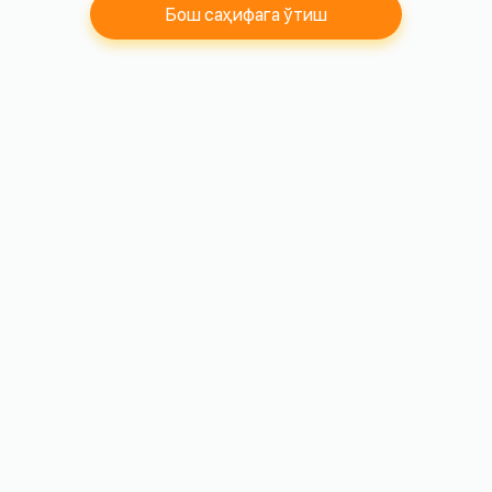
Бош саҳифага ўтиш