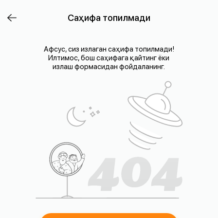
Саҳифа топилмади
Афсус, сиз излаган саҳифа топилмади!
Илтимос, бош саҳифага қайтинг ёки
излаш формасидан фойдаланинг.